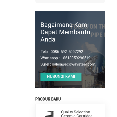
Bagaimana Kami
Dapat Membantu
Anda
Telp :
0086-592-5097292
Whatsapp :
+8618059296519
Surel :
sales@ecowaysteel.com
HUBUNGI KAMI
PRODUK BARU
Quality Selection
Ceramic Cartridge