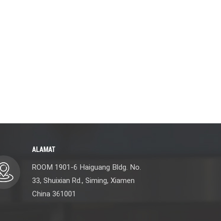
ALAMAT
ROOM 1901-6 Haiguang Bldg. No.
33, Shuixian Rd., Siming, Xiamen
China 361001