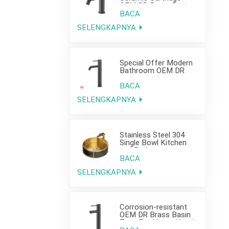
OEM DR Brass Basin
Taps For Home Hotel
BACA
Bathroom Use
SELENGKAPNYA
Special Offer Modern
Bathroom OEM DR
Brass Basin Taps For
Home Hotel Project
BACA
Use
SELENGKAPNYA
Stainless Steel 304
Single Bowl Kitchen
and Bathroom
Countertop Sink
BACA
SELENGKAPNYA
Corrosion-resistant
OEM DR Brass Basin
Taps For Home Hotel