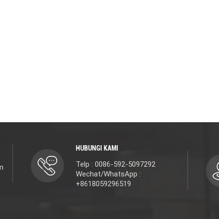
HUBUNGI KAMI
Telp : 0086-592-5097292
m
Wechat/WhatsApp :
+8618059296519