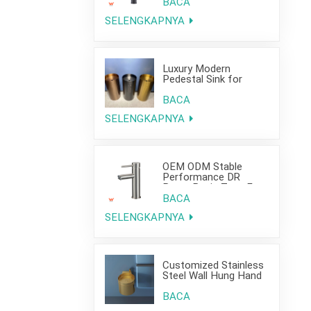
Project Use
BACA
SELENGKAPNYA
Luxury Modern
Pedestal Sink for
Hotel Use
BACA
SELENGKAPNYA
OEM ODM Stable
Performance DR
Brass Basin Taps For
Home Hotel Project
BACA
SELENGKAPNYA
Customized Stainless
Steel Wall Hung Hand
Wash Basin Sink for
Bathroom
BACA