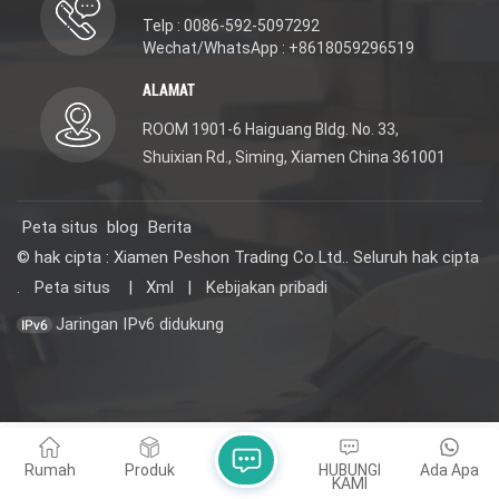
Telp : 0086-592-5097292
Wechat/WhatsApp : +8618059296519
ALAMAT
ROOM 1901-6 Haiguang Bldg. No. 33,
Shuixian Rd., Siming, Xiamen China 361001
Peta situs
blog
Berita
© hak cipta : Xiamen Peshon Trading Co.Ltd.. Seluruh hak cipta
.
Peta situs
|
Xml
|
Kebijakan pribadi
Jaringan IPv6 didukung
Rumah
Produk
HUBUNGI
Ada Apa
KAMI