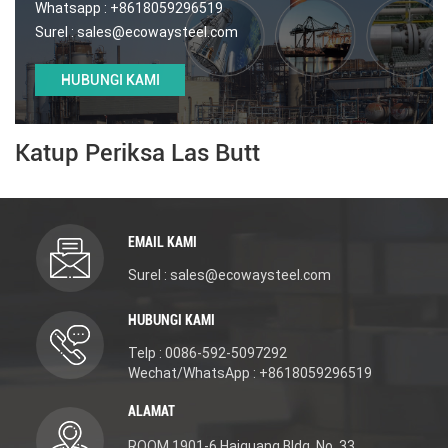
Whatsapp :
+8618059296519
Surel :
sales@ecowaysteel.com
HUBUNGI KAMI
Katup Periksa Las Butt
EMAIL KAMI
Surel : sales@ecowaysteel.com
HUBUNGI KAMI
Telp : 0086-592-5097292
Wechat/WhatsApp : +8618059296519
ALAMAT
ROOM 1901-6 Haiguang Bldg. No. 33,