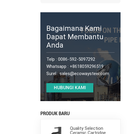
Bagaimana Kami
Dapat Membantu
Anda
Telp :
0086-592-5097292
Whatsapp :
+8618059296519
Surel :
sales@ecowaysteel.com
HUBUNGI KAMI
PRODUK BARU
Quality Selection
Ceramic Cartridge