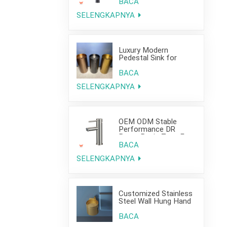
Project Use
BACA
SELENGKAPNYA
Luxury Modern
Pedestal Sink for
Hotel Use
BACA
SELENGKAPNYA
OEM ODM Stable
Performance DR
Brass Basin Taps For
Home Hotel Project
BACA
SELENGKAPNYA
Customized Stainless
Steel Wall Hung Hand
Wash Basin Sink for
Bathroom
BACA