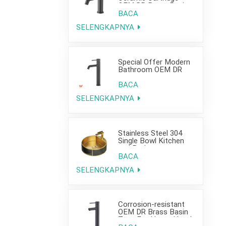
OEM DR Brass Basin
Taps For Home Hotel
BACA
Bathroom Use
SELENGKAPNYA
Special Offer Modern
Bathroom OEM DR
Brass Basin Taps For
Home Hotel Project
BACA
Use
SELENGKAPNYA
Stainless Steel 304
Single Bowl Kitchen
and Bathroom
Countertop Sink
BACA
SELENGKAPNYA
Corrosion-resistant
OEM DR Brass Basin
Taps For Home Hotel