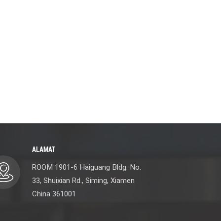
ALAMAT
ROOM 1901-6 Haiguang Bldg. No.
33, Shuixian Rd., Siming, Xiamen
China 361001