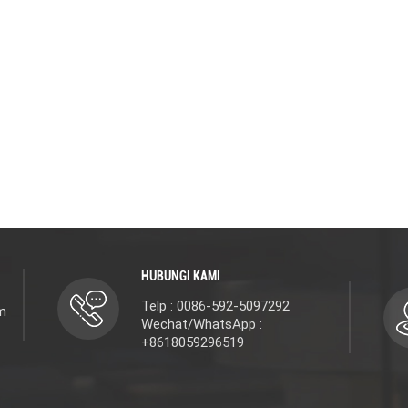
HUBUNGI KAMI
Telp : 0086-592-5097292
m
Wechat/WhatsApp :
+8618059296519