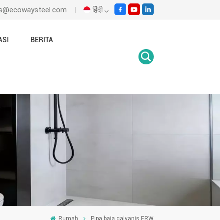
les@ecowaysteel.com
हिंदी
ASI
BERITA
English
Italiano
Español
Malay
اللغة العربية
हिंदी
Rumah
Pipa baja galvanis ERW