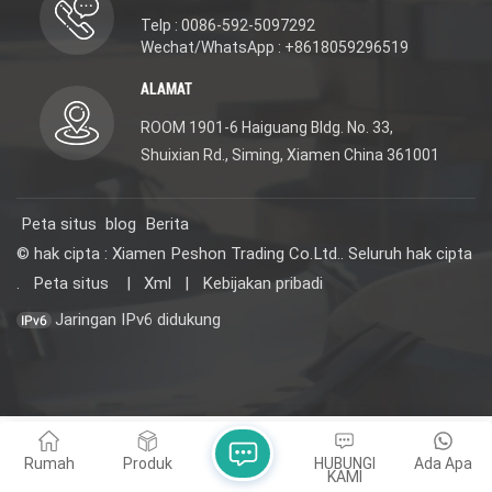
Telp : 0086-592-5097292
Wechat/WhatsApp : +8618059296519
ALAMAT
ROOM 1901-6 Haiguang Bldg. No. 33,
Shuixian Rd., Siming, Xiamen China 361001
Peta situs
blog
Berita
© hak cipta : Xiamen Peshon Trading Co.Ltd.. Seluruh hak cipta
.
Peta situs
|
Xml
|
Kebijakan pribadi
Jaringan IPv6 didukung
Rumah
Produk
HUBUNGI
Ada Apa
KAMI