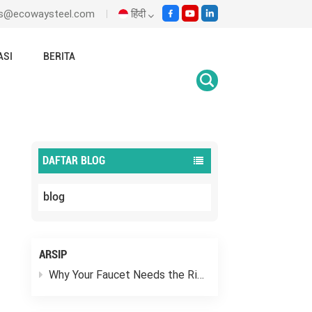
les@ecowaysteel.com
हिंदी
ASI
BERITA
English
Rumah
katup bola entri atas vs entri samping
Italiano
Español
DAFTAR BLOG
Malay
blog
اللغة العربية
हिंदी
ARSIP
Why Your Faucet Needs the Right “Outfit”