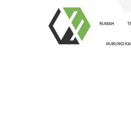
RUMAH
T
Katup Bola Entri Atas Vs Entri S
HUBUNGI KA