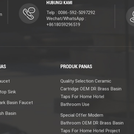
HUBUNGI KAMI
Telp : 0086-592-5097292
m
Wechat/WhatsApp :
+8618059296519
NAS
PRODUK PANAS
aucet
Quality Selection Ceramic
Cartridge OEM DR Brass Basin
top Sink
Taps For Home Hotel
rk Basin Faucet
Bathroom Use
sh Basin
Special Offer Modern
Bathroom OEM DR Brass Basin
Taps For Home Hotel Project