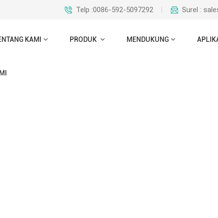
Telp :0086-592-5097292
Surel : sa
ENTANG KAMI
PRODUK
MENDUKUNG
APLIK
amping
MI