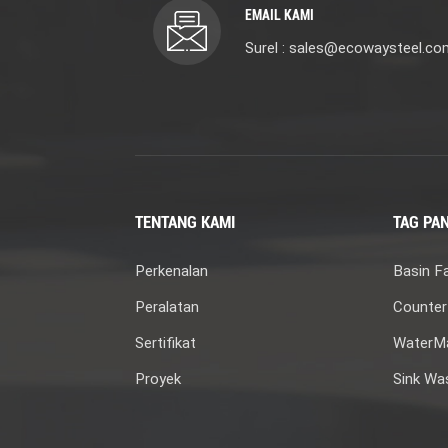
EMAIL KAMI
Surel : sales@ecowaysteel.co
TENTANG KAMI
TAG PA
Perkenalan
Basin F
Peralatan
Counter
Sertifikat
WaterMa
Proyek
Sink Wa