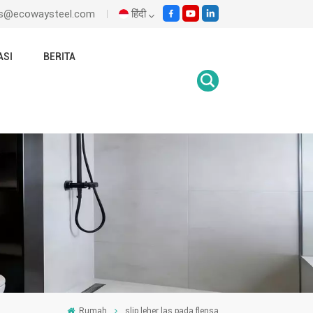
les@ecowaysteel.com
हिंदी
ASI
BERITA
English
Italiano
Español
Malay
اللغة العربية
हिंदी
Rumah
slip leher las pada flensa