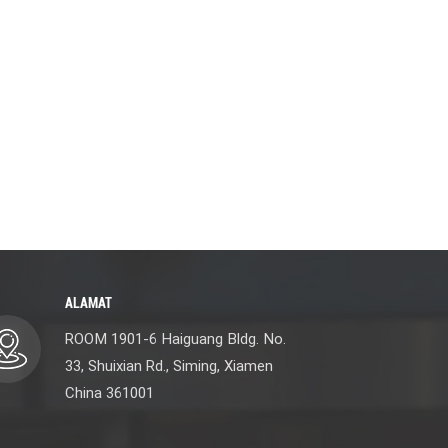
ALAMAT
ROOM 1901-6 Haiguang Bldg. No.
33, Shuixian Rd., Siming, Xiamen
China 361001