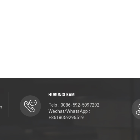
HUBUNGI KAMI
Telp : 0086-592-5097292
m
Wechat/WhatsApp :
+8618059296519