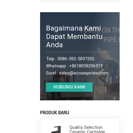
Bagaimana Kami
Dapat Membantu
Anda
Telp :
0086-592-5097292
Whatsapp :
+8618059296519
Surel :
sales@ecowaysteel.com
HUBUNGI KAMI
PRODUK BARU
Quality Selection
Ceramic Cartridge