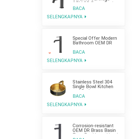
OEM DR Brass Basin
Taps For Home Hotel
BACA
Bathroom Use
SELENGKAPNYA
Special Offer Modern
Bathroom OEM DR
Brass Basin Taps For
Home Hotel Project
BACA
Use
SELENGKAPNYA
Stainless Steel 304
Single Bowl Kitchen
and Bathroom
Countertop Sink
BACA
SELENGKAPNYA
Corrosion-resistant
OEM DR Brass Basin
Taps For Home Hotel