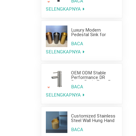
Project Use
BACA
SELENGKAPNYA
Luxury Modern
Pedestal Sink for
Hotel Use
BACA
SELENGKAPNYA
OEM ODM Stable
Performance DR
Brass Basin Taps For
Home Hotel Project
BACA
SELENGKAPNYA
Customized Stainless
Steel Wall Hung Hand
Wash Basin Sink for
Bathroom
BACA